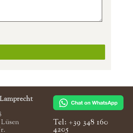
 Lamprecht
8
Tel: +39 348 160
0 Lüsen
4205
r.