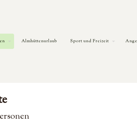
gen
Almhüttenurlaub
Sport und Freizeit
Ange
te
Personen