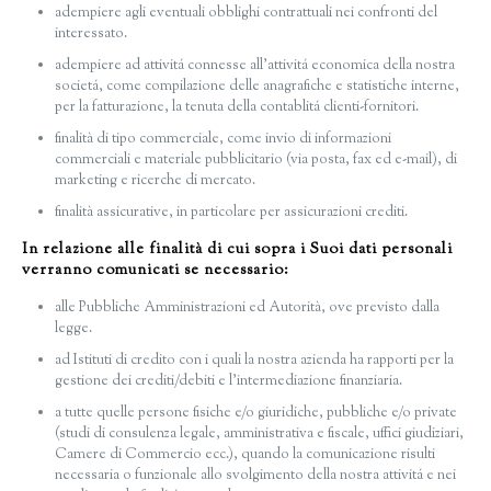
adempiere agli eventuali obblighi contrattuali nei confronti del
interessato.
adempiere ad attivitá connesse all’attivitá economica della nostra
societá, come compilazione delle anagrafiche e statistiche interne,
per la fatturazione, la tenuta della contablitá clienti-fornitori.
finalità di tipo commerciale, come invio di informazioni
commerciali e materiale pubblicitario (via posta, fax ed e-mail), di
marketing e ricerche di mercato.
finalità assicurative, in particolare per assicurazioni crediti.
In relazione alle finalità di cui sopra i Suoi dati personali
verranno comunicati se necessario:
alle Pubbliche Amministrazioni ed Autorità, ove previsto dalla
legge.
ad Istituti di credito con i quali la nostra azienda ha rapporti per la
gestione dei crediti/debiti e l’intermediazione finanziaria.
a tutte quelle persone fisiche e/o giuridiche, pubbliche e/o private
(studi di consulenza legale, amministrativa e fiscale, uffici giudiziari,
Camere di Commercio ecc.), quando la comunicazione risulti
necessaria o funzionale allo svolgimento della nostra attivitá e nei