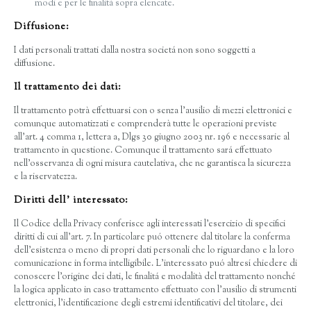
modi e per le finalitá sopra elencate.
Diffusione:
I dati personali trattati dalla nostra societá non sono soggetti a
diffusione.
Il trattamento dei dati:
Il trattamento potrà effettuarsi con o senza l’ausilio di mezzi elettronici e
comunque automatizzati e comprenderà tutte le operazioni previste
all’art. 4 comma 1, lettera a, Dlgs 30 giugno 2003 nr. 196 e necessarie al
trattamento in questione. Comunque il trattamento sará effettuato
nell’osservanza di ogni misura cautelativa, che ne garantisca la sicurezza
e la riservatezza.
Diritti dell’ interessato:
Il Codice della Privacy conferisce agli interessati l’esercizio di specifici
diritti di cui all’art. 7. In particolare puó ottenere dal titolare la conferma
dell’esistenza o meno di propri dati personali che lo riguardano e la loro
comunicazione in forma intelligibile. L’interessato puó altresí chiedere di
conoscere l’origine dei dati, le finalitá e modalità del trattamento nonché
la logica applicato in caso trattamento effettuato con l’ausilio di strumenti
elettronici, l’identificazione degli estremi identificativi del titolare, dei