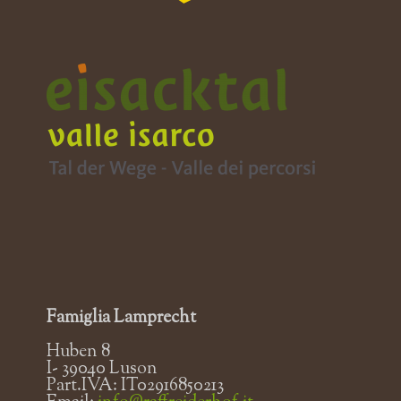
Famiglia Lamprecht
Huben 8
I- 39040 Luson
Part.IVA: IT02916850213